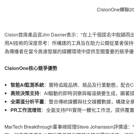
CisionOne蟬聯
Cision首席產品官Jim Daxner表示："在上千個提名中脫穎而
用AI技術的深度思考：所構建的工具旨在助力公關從業者保持領
為傳播者在當今高速發展的媒體環境中提供至關重要的競爭優
CisionOne核心競爭優勢
智能
AI監測系統
：實時追蹤品牌、競品及行業動態，配合Cisi
高效
決策支持
：AI驅動的即時洞察與報道摘要生成，顯著
全渠道分析平臺
：整合傳統媒體與社交媒體數據，構建全
PR
工作流增效
：全面支持PR實現一體化工作流，提供覆
MarTech Breakthrough董事總經理Steve Joha