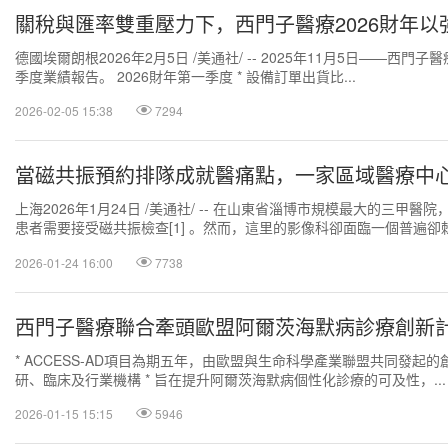
關稅與匯率雙重壓力下，西門子醫療2026財年
德國埃爾朗根2026年2月5日 /美通社/ -- 2025年11月5日——西門子
季度業績報告。 2026財年第一季度 * 設備訂單出貨比...
2026-02-05 15:38
7294
當磁共振預約排隊成就醫痛點，一家區域醫療中
上海2026年1月24日 /美通社/ -- 在山東省淄博市規模最大的三甲醫院
患者需要接受磁共振檢查[1] 。然而，這里的影像科卻面臨一個普遍
約排期長、患者焦慮等...
2026-01-24 16:00
7738
西門子醫療聯合牽頭歐盟阿爾茨海默病診療創新
* ACCESS-AD項目為期五年，由歐盟與生命科學產業聯盟共同發起的創
研、臨床及行業機構 * 旨在提升阿爾茨海默病個性化診療的可及性，...
2026-01-15 15:15
5946