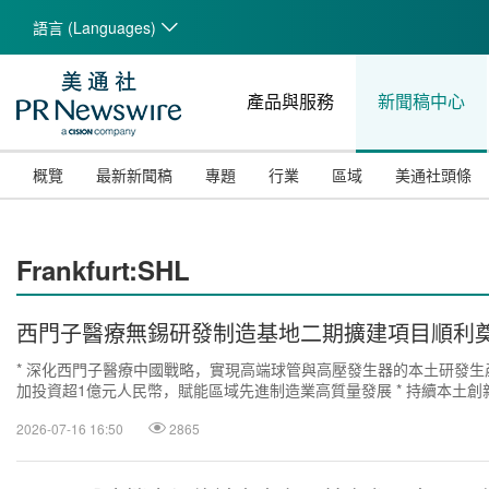
語言 (Languages)
產品與服務
新聞稿中心
概覽
最新新聞稿
專題
行業
區域
美通社頭條
Frankfurt:SHL
西門子醫療無錫研發制造基地二期擴建項目順利
* 深化西門子醫療中國戰略，實現高端球管與高壓發生器的本土研發生產
加投資超1億元人民幣，賦能區域先進制造業高質量發展 * 持續本土
推動醫療設備全周期降...
2026-07-16 16:50
2865