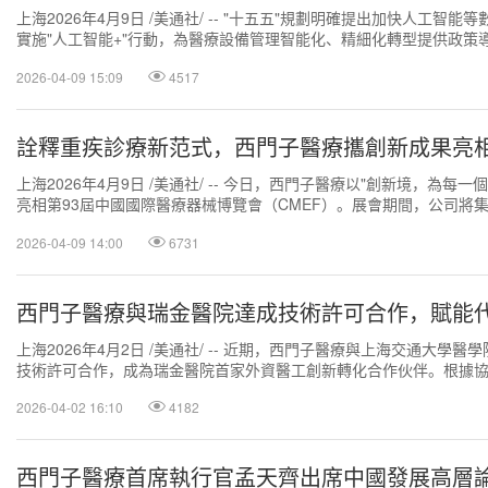
上海2026年4月9日 /美通社/ -- "十五五"規劃明確提出加快人工智
實施"人工智能+"行動，為醫療設備管理智能化、精細化轉型提供政策
國緊貼國家政策要求，...
2026-04-09 15:09
4517
詮釋重疾診療新范式，西門子醫療攜創新成果亮相20
上海2026年4月9日 /美通社/ -- 今日，西門子醫療以"創新境，為每
亮相第93屆中國國際醫療器械博覽會（CMEF）。展會期間，公司將集
產品、重大疾病診療...
2026-04-09 14:00
6731
西門子醫療與瑞金醫院達成技術許可合作，賦能
上海2026年4月2日 /美通社/ -- 近期，西門子醫療與上海交通大學
技術許可合作，成為瑞金醫院首家外資醫工創新轉化合作伙伴。根據協議
2026-04-02 16:10
4182
西門子醫療首席執行官孟天齊出席中國發展高層