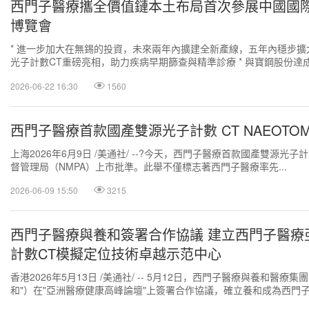
西門子醫療攜全價值鏈本土布局首次參展中國國
博覽會
* 進一步加大在無錫的投資，未來兩年內擴建全新產線，五年內穩步擴大
光子計數CT重磅亮相，助力疾病早期篩查與精準診療 * 與寶鋼股份達
賦能產業鏈升級 北京...
2026-06-22 16:30
1560
西門子醫療首款國產雙源光子計數 CT NAEOTOM A
上海2026年6月9日 /美通社/ --?今天，西門子醫療首款國產雙源光子計數 C
督管理局（NMPA）上市批準。此舉不僅標志著西門子醫療率先...
2026-06-09 15:50
3215
西門子醫療與養和簽署合作協議 建立西門子醫療
計數CT模擬定位技術卓越示范中心
香港2026年5月13日 /美通社/ -- 5月12日，西門子醫療與養和醫療集
和"）在"亞洲醫療健康高峰論壇"上簽署合作協議，確立養和成為西門
子計數CT模擬定位技術...