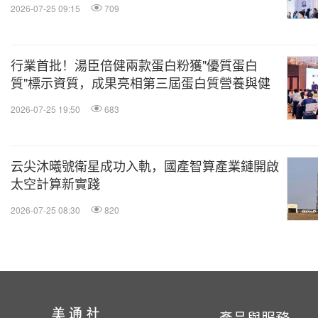
2026-07-25 09:15
709
行業首批！湯臣倍健兩款蛋白粉獲"優質蛋白
質"標示資質，成果亮相第三屆蛋白質營養與健
康學術研討會
2026-07-25 19:50
683
云尖沐曦號衛星成功入軌，國產智算產業鏈開啟
太空計算新實踐
2026-07-25 08:30
820
產品與服務