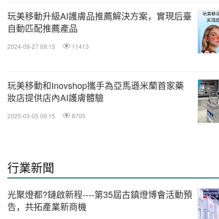
玩美移動升級AI護膚品推薦解決方案，實現后臺
自動匹配推薦產品
2024-09-27 09:15
11413
玩美移動和Inovshop攜手為亞馬遜米蘭首家藥
妝店提供店內AI護膚體驗
2025-03-05 09:15
8705
行業新聞
光聚燈都?鏈啟新程----第35屆古鎮燈博會活動預
告，共拓產業新商機