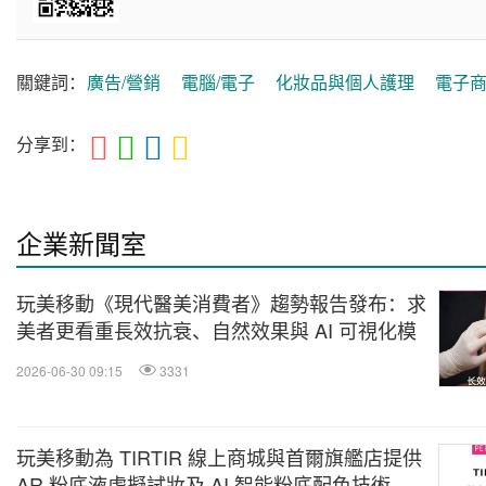
關鍵詞：
廣告/營銷
電腦/電子
化妝品與個人護理
電子
分享到：
企業新聞室
玩美移動《現代醫美消費者》趨勢報告發布：求
美者更看重長效抗衰、自然效果與 AI 可視化模
擬工具
2026-06-30 09:15
3331
玩美移動為 TIRTIR 線上商城與首爾旗艦店提供
AR 粉底液虛擬試妝及 AI 智能粉底配色技術