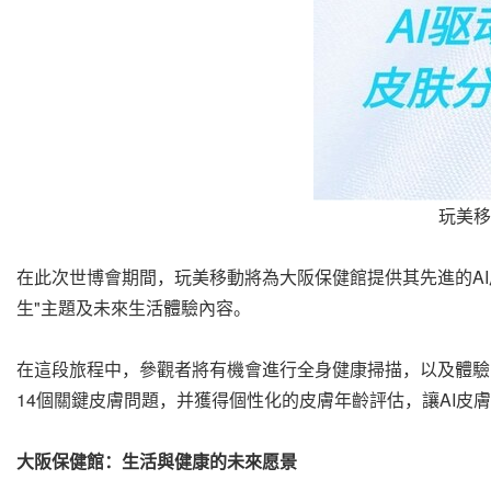
玩美移
在此次世博會期間，玩美移動將為大阪保健館提供其先進的AI
生"主題及未來生活體驗內容。
在這段旅程中，參觀者將有機會進行全身健康掃描，以及體驗
14個關鍵皮膚問題，并獲得個性化的皮膚年齡評估，讓AI皮
大阪保健館：生活與健康的未來愿景