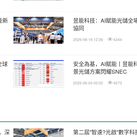
儲能新
昱能科技：AI賦能光儲全
協同
2026-06-16 12:36
4344
全球
安全為基，AI賦能丨昱能
景光儲方案閃耀SNEC
2026-06-04 00:02
4073
，深
第二屆"智遠?光啟"數字