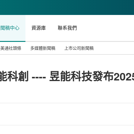
新聞稿中心
資源庫
聯系我們
美通社頭條
多媒體新聞稿
上市公司新聞稿
國際消費電子展(CES)
汽車與交通
中國大陸
科創 ---- 昱能科技發布20
投資并購
能源化工與環保
馬來西亞
世界移動通信大會
教育與人力資源
澳大利亞
人工智能
體育
漢諾威工業博覽會
廣告營銷傳媒