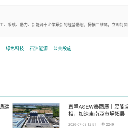
化工、采礦、動力、新能源車企業最新的經營動態。掃描二維碼，立即訂閱
務
綠色科技
石油能源
公共設施
通建
直擊ASEW泰國展丨昱能
相，加速東南亞市場拓展
2026-07-03 12:51
2249