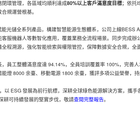
務閉環管理，各區域均順利達成
80%以上客戶滿意度目標
；依托I
效合規運營根基。
賦能光儲全系列產品，構建智慧能源生態體系，公司上線BESS 
Pbot智能客服機器人等數智化應用，覆蓋業務全流程場景。同步完
備全程溯源，強化智能檢索與權限管控，保障數據安全合規，全
員工整體滿意度達 94.14%，全員培訓覆蓋率 100%，完善
陽能燈 8000 余臺、移動電源 1800 余臺，獲評多項公益榮譽
擎，以 ESG 發展為前行航標，深耕全球綠色能源解決方案，攜
業深耕可持續發展的堅實步伐，敬請
查閱完整報告
。