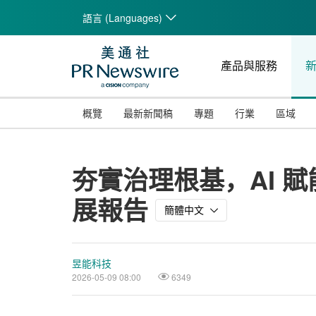
語言 (Languages)
產品與服務
概覽
最新新聞稿
專題
行業
區域
夯實治理根基，AI 賦能
展報告
簡體中文
昱能科技
2026-05-09 08:00
6349