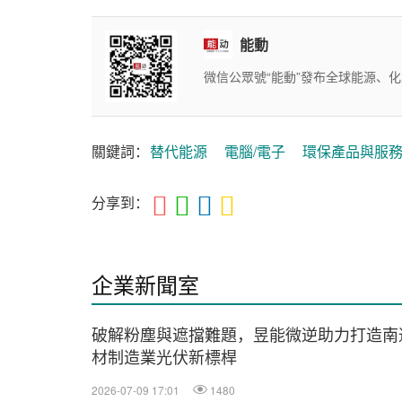
能動
微信公眾號“能動”發布全球能源、
關鍵詞：
替代能源
電腦/電子
環保產品與服
分享到：
企業新聞室
破解粉塵與遮擋難題，昱能微逆助力打造南
材制造業光伏新標桿
2026-07-09 17:01
1480