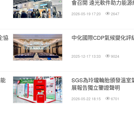
會召開 遠光軟件助力能源
2026-05-19 17:20
2647
企協
中化國際CDP氣候變化評
2025-12-17 13:33
9024
景能
SGS為玲瓏輪胎頒發溫室
展報告獨立鑒證聲明
2026-05-22 18:15
6701