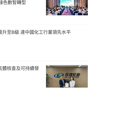
綠色數智轉型
級升至B級 達中國化工行業領先水平
氣體核查及可持續發