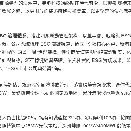
球能源轉型的浪潮中，昱能科技始終站在時代前沿，以'驅動零碳
發展之路，以更開放的姿態擁抱技術變革，以更堅定的決心完善全
ESG 治理體系
，搭建四級聯動管理架構，以董事會、戰略與 ESG
，公司系統梳理 ESG 關鍵議題，確立 19 項核心內容，新增
層"組成的"兩會一層"治理架構，健全商業道德與內控管理制度
訓與督導，筑牢穩健經營基礎。依托扎實的 ESG 實踐成果，
"、"ESG 上市公司典范獎" 等。
開展氣候評估，規范溫室氣體排放管理，落實環境合規要求，合作代工廠
W，業務覆蓋全球 168 個國家及地區，累計清潔發電量近 9.46T
人員占比超50%，擁有知識產權231項、發明專利102項，協
覽中心25MW光伏電站，深州坤騰100MW/400MWh儲能電站