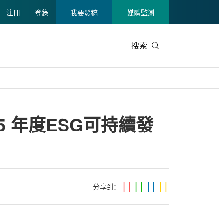
注冊
登錄
我要發稿
媒體監測
搜索
可持續發展
IT科技與互聯網
日本
中國國際
零售業
韓國
25 年度ESG可持續發
碳中和
娛樂時尚與藝術
新加坡
企業擴張
環境
泰國
新質生產力
健康與醫療制藥
財報
農業與制
美國臨床腫瘤學會(ASCO)
通信業
企業社會
旅游與酒
世界杯
會展
中國國際
房地產建
分享到：