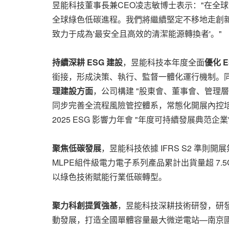
昱能科技董事長兼CEO凌志敏博士表示："在全
全球綠色低碳進程。我們將繼續堅定不移地走創新
致力于成為'最安全且高效的清潔能源轉換者'。"
持續深耕 ESG 建設
，昱能科技本年度全面
優化 
銜接，形成決策、執行、監督一體化運行機制。同時
理建設方面
，公司構建 "股東會、董事會、管理
同步完善全流程風險管控體系，常態化開展內控培
2025 ESG 影響力年會 "年度可持續發展典范企業
聚焦低碳發展
，昱能科技依據 IFRS S2 準則
MLPE組件級電力電子系列產品累計出貨量超 7.5G
以綠色技術賦能行業低碳轉型。
聚力科創提質強基
，昱能科技深耕技術研發，研發
動發展，打造全國單體容量最大微逆電站—南京國際博