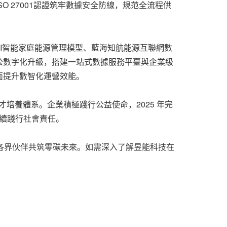
SO 27001認證筑牢數據安全防線，規范全流程供
AI智能家庭能源管理模型、藍海知航能源互聯網數
成辦公數字化升級，搭建一站式數據服務平臺與企業級
面提升數智化運營效能。
人才培養體系。企業積極踐行公益使命，2025 年完
，持續踐行社會責任。
手各界伙伴共筑零碳未來。如需深入了解昱能科技在