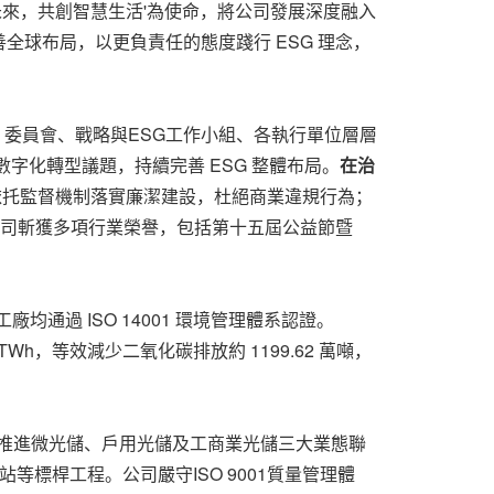
未來，共創智慧生活'為使命，將公司發展深度融入
球布局，以更負責任的態度踐行 ESG 理念，
 委員會、戰略與ESG工作小組、各執行單位層層
數字化轉型議題，持續完善 ESG 整體布局。
在治
，依托監督機制落實廉潔建設，杜絕商業違規行為；
公司斬獲多項行業榮譽，包括第十五屆公益節暨
均通過 ISO 14001 環境管理體系認證。
Wh，等效減少二氧化碳排放約 1199.62 萬噸，
同推進微光儲、戶用光儲及工商業光儲三大業態聯
等標桿工程。公司嚴守ISO 9001質量管理體