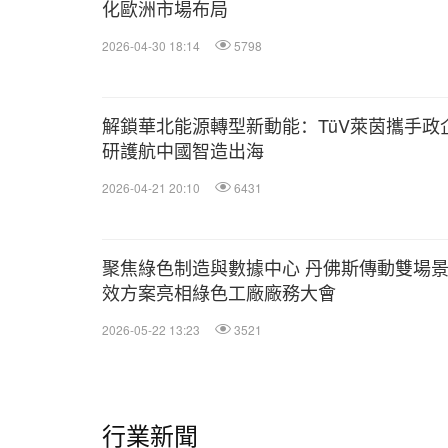
化歐洲市場布局
2026-04-30 18:14
5798
解鎖華北能源轉型新動能：TüV萊茵攜手政
研護航中國智造出海
2026-04-21 20:10
6431
聚焦綠色制造與數據中心 丹佛斯傳動雙場
效方案亮相綠色工廠廠務大會
2026-05-22 13:23
3521
行業新聞