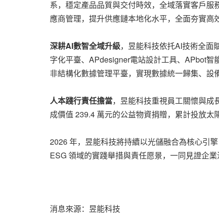
系，穩定產品品質與交付時效，全域落實客戶服
應商管理，提升供應鏈本地化水平，全面夯實高
深耕AI數智全域升級
，昱能科技依托AI技術全面
字化平臺、APdesigner電站設計工具、A
非結構化數據管理平臺，實現數據統一歸集、設
人本踐行責任擔當
，昱能科技重視員工關懷與成長，
成價值 239.4 萬元的公益物資捐贈，累計投放太
2026 年，昱能科技將持續以光儲融合為核心引
ESG 領域的實踐舉措與責任愿景，一同見證企
消息來源：昱能科技