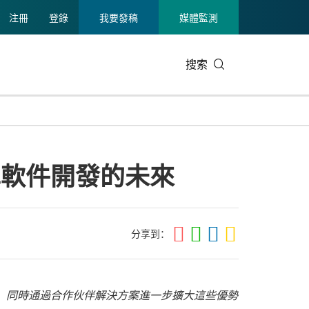
注冊
登錄
我要發稿
媒體監測
搜索
可持續發展
IT科技與互聯網
日本
中國國際
零售業
韓國
車軟件開發的未來
碳中和
娛樂時尚與藝術
新加坡
企業擴張
環境
泰國
新質生產力
健康與醫療制藥
財報
農業與制
美國臨床腫瘤學會(ASCO)
通信業
企業社會
旅游與酒
分享到：
世界杯
會展
中國國際
房地產建
，同時通過合作伙伴解決方案進一步擴大這些優勢