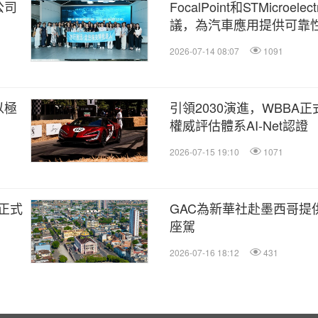
公司
FocalPoint和STMicroel
議，為汽車應用提供可靠性
2026-07-14 08:07
1091
以極
引領2030演進，WBBA
權威評估體系AI-Net認證
2026-07-15 19:10
1071
正式
GAC為新華社赴墨西哥提
座駕
2026-07-16 18:12
431