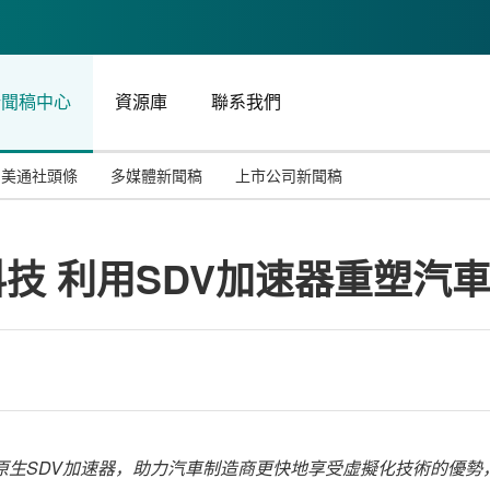
新聞稿中心
資源庫
聯系我們
美通社頭條
多媒體新聞稿
上市公司新聞稿
國際消費電子展(CES)
汽車與交通
中國大陸
科技 利用SDV加速器重塑汽
投資并購
能源化工與環保
馬來西亞
世界移動通信大會
教育與人力資源
澳大利亞
人工智能
體育
漢諾威工業博覽會
廣告營銷傳媒
原生
SDV
加速器，助力汽車制造商更快地享受虛擬化技術的優勢