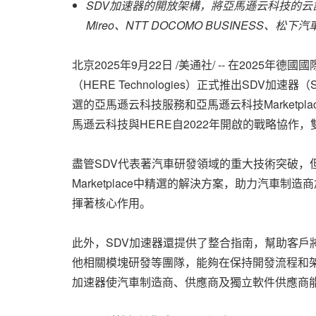
SDV
加速器的開放架構，將亞馬遜云科技的云
Mireo
、
NTT DOCOMO BUSINESS
、松下汽
北京
2025年9月22日
/美通社/ -- 在2025年
（HERE Technologies）正式推出SDV
選的亞馬遜云科技服務和亞馬遜云科技Marketp
馬遜云科技與HERE自2022年開啟的戰略協
盡管SDV代表著汽車研發領域的重大技術突破，
Marketplace中精選的解決方案，助力汽
揮著核心作用。
此外，SDV加速器還提供了整合指南，幫助客戶
他相關模塊研發等團隊，能夠在保持開發流程和
加速器使汽車制造商、供應商及獨立軟件供應商