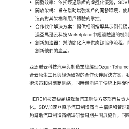
開發效率：依托經過驗證的虛擬化優勢，SDV
開放架構：旨在幫助增強客戶的開發環境，使
造商對其架構和用戶體驗的掌控。
合作伙伴解決方案：提供相關指導與示例代碼
過亞馬遜云科技Marketplace中經過驗
創新加速器：幫助簡化汽車供應鏈協作流程，同時使ISV
創新他們的產品。
亞馬遜云科技汽車與制造業總經理Ozgur To
合云原生工具與經過驗證的合作伙伴解決方案，
術決策和供應商網絡，同時還消除了傳統上阻礙行
HERE科技高級副總裁兼汽車解決方案部門負責人
化。SDV加速器賦予汽車制造商自主構建和管理
夠幫助汽車制造商縮短研發周期并開展協作，同