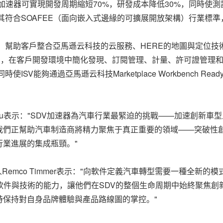
加速器可實現開發周期縮短70%，研發成本降低30%，同時使測
其符合SOAFEE（面向嵌入式邊緣的可擴展開放架構）行業標
，幫助客戶整合亞馬遜云科技的云服務、HERE的地圖與定位技
證的機制，在客戶開發環境中簡化發現、訂閱管理、計量、許可證管理
能夠通過亞馬遜云科技Marketplace Workbench Read
humcu表示："SDV加速器為汽車行業最緊迫的挑戰——加速創
我們正幫助汽車制造商將精力聚焦于真正重要的領域——突破性
業進展的集成瓶頸。"
Remco Timmer表示："向軟件定義汽車轉型需要一種全新
軟件與技術的能力，讓他們在SDV的整個生命周期中始終聚焦
時保持對自身品牌體驗與產品路線圖的掌控。"