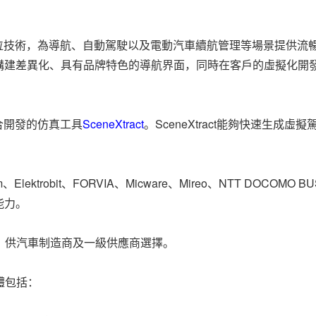
定位技術，為導航、自動駕駛以及電動汽車續航管理等場景提供流
）構建差異化、具有品牌特色的導航界面，同時在客戶的虛擬化開
合開發的仿真工具
SceneXtract
。SceneXtract能夠快速生成
ktrobit、FORVIA、Micware、Mireo、NTT DOCOM
能力。
，供汽車制造商及一級供應商選擇。
體包括：