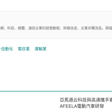
互聯網、科技、媒體、通訊企業的經營動態、財報信息、企業并購消息。掃
計自動化
電信業
運輸業
亞馬遜云科技與高通攜手
AFEELA電動汽車研發