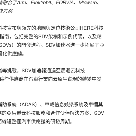
時融合了
Arm
、
Elektrobit
、
FORVIA
、
Micware
、
決方案
亞馬遜云科技宣布與領先的地圖與定位技術公司HERE科技
了解決方案指南，包括完整的SDV架構和示例代碼，以及精
SDVs）的開發進程。SDV加速器進一步拓展了亞
優化供應鏈。
等挑戰。SDV加速器通過亞馬遜云科技
務，這些供應商在汽車行業向云原生實現的轉變中發
助系統（ADAS）、車載信息娛樂系統及車輛其
的亞馬遜云科技服務和合作伙伴解決方案，SDV
而縮短整個汽車供應鏈的研發周期。