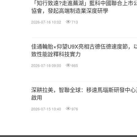
「知行致遠?走進蕪湖」藍科中國聯合上市
協會，發起高端制造業深度研學
2026-07-16 10:02
713
佳通輪胎×仰望U9X亮相古德伍德速度節，
致性能詮釋科技實力
2026-07-16 09:00
665
深耕拉美，智聯全球：移遠馬瑙斯研發中心
啟用
2026-07-15 10:40
976