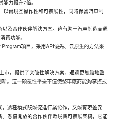
試能力提升7倍。
準，以實現互操作性和可擴展性，同時保留汽車制
術以及合作伙伴解決方案。這有助于汽車制造商通
和消費功能。
y Program項目，采用API優先、云原生的方法來
新車型上市，提供了突破性解決方案。通過更無縫地整
創新。這一顛覆性平臺不僅使整車廠商能夠掌控技
的模式，這種模式既能促進行業協作，又能實現差異
創新。憑借開放的合作伙伴環境與可擴展架構，它能