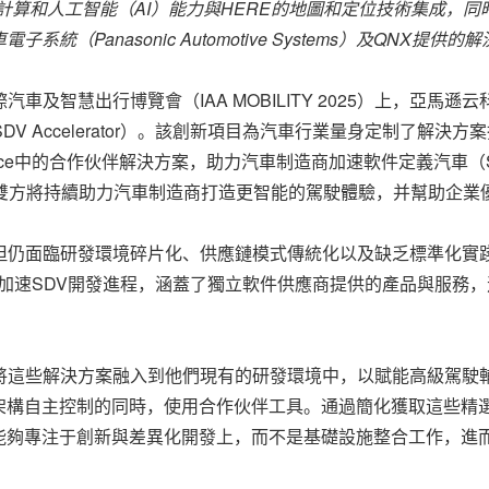
計算和人工智能（
AI
）能力與
HERE
的地圖和定位技術集成，同
車電子系統（
Panasonic Automotive Systems
）及
QNX
提供的解
德國國際汽車及智慧出行博覽會（IAA MOBILITY 2025）上，
加速器（SDV Accelerator）。該創新項目為汽車行業量身定制
lace中的合作伙伴解決方案，助力汽車制造商加速軟件定義汽車（
作，雙方將持續助力汽車制造商打造更智能的駕駛體驗，并幫助企業
但仍面臨研發環境碎片化、供應鏈模式傳統化以及缺乏標準化實踐
車制造商加速SDV開發進程，涵蓋了獨立軟件供應商提供的產品與服
將這些解決方案融入到他們現有的研發環境中，以賦能高級駕駛輔
架構自主控制的同時，使用合作伙伴工具。通過簡化獲取這些精選
能夠專注于創新與差異化開發上，而不是基礎設施整合工作，進