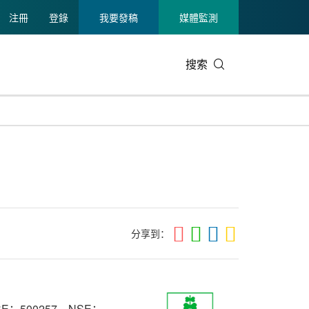
注冊
登錄
我要發稿
媒體監測
搜索
可持續發展
IT科技與互聯網
日本
中國國際
零售業
韓國
碳中和
娛樂時尚與藝術
新加坡
企業擴張
環境
泰國
新質生產力
健康與醫療制藥
財報
農業與制
美國臨床腫瘤學會(ASCO)
通信業
企業社會
旅游與酒
分享到：
世界杯
會展
中國國際
房地產建
BSE：500257，NSE：