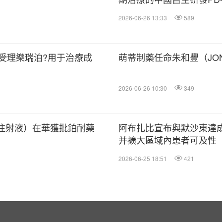
2026-06-26 13:33
589
受理樂瑞泊?用于治療成
萌蒂制藥任命朱和豐（JON
2026-06-26 10:30
349
抗注射液）在華獲批鉑耐藥
阿布扎比宣布與默沙東達
并擴大區域內患者可及性
2026-06-25 18:51
421