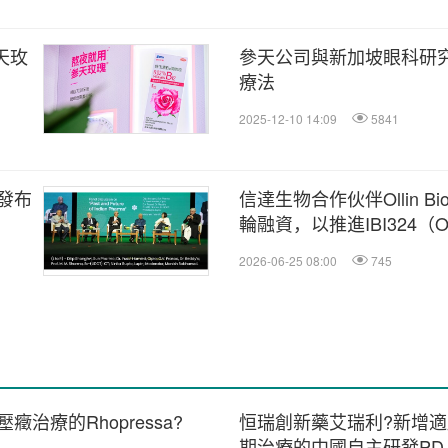
天玫
參天公司與新加坡眼科研
療法
2025-12-10 14:09
5841
發布
信達生物合作伙伴Ollin Bi
輪融資，以推進IBI324（O
床開發；研究計劃于202
2026-06-25 08:00
745
療的Rhopressa?
恒瑞創新藥艾瑞利?新增
期治療的中國自主研發PD-