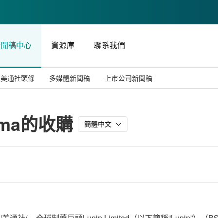
新聞稿中心
資源庫
聯系我們
美通社頭條
多媒體新聞稿
上市公司新聞稿
國際消費電子展(CES)
汽車與交通
中國大陸
arma的收購
投資并購
能源化工與環保
馬來西亞
簡體中文
世界移動通信大會
教育與人力資源
澳大利亞
人工智能
體育
漢諾威工業博覽會
廣告營銷傳媒
/美通社/ -- 全球制藥巨頭Lupin Limited（以下簡稱“Lupin”）（