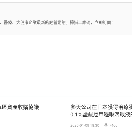
藥、醫療、大健康企業最新的經營動態。掃描二維碼，立即訂閱！
中華區資產收購協議
參天公司在日本獲得治療獲得
0.1%鹽酸羥甲唑啉滴眼
2026-01-09 18:30
7466