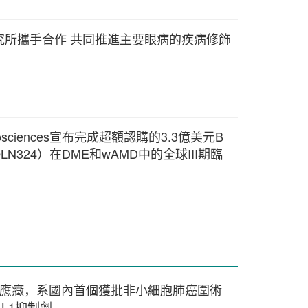
究所攜手合作 共同推進主要眼病的疾病修飾
osciences宣布完成超額認購的3.3億美元B
LN324）在DME和wAMD中的全球III期臨
6年下半年啟動
適應癥，系國內首個獲批非小細胞肺癌圍術
L1抑制劑