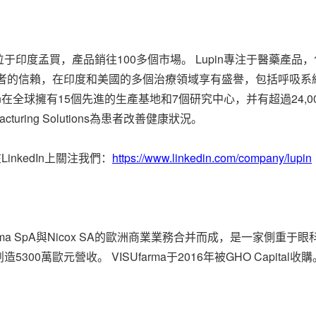
，總部位于印度孟買，產品銷往100多個市場。 Lupin專注于醫
費者的信賴，在印度和美國的多個治療領域享有盛譽，包括呼吸系
在全球擁有15個先進的生產基地和7個研究中心，并有超過24,000名
Manufacturing Solutions為患者改善健康狀況。
LinkedIn上關注我們：
https://www.linkedin.com/company/lupin
ufarma SpA與Nicox SA的歐洲商業業務合并而成，是一家側
萬歐元營收。 VISUfarma于2016年被GHO Capital收購