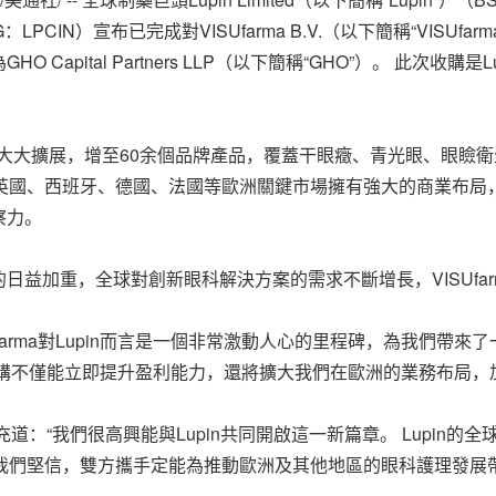
G：LPCIN）宣布已完成對VISUfarma B.V.（以下簡稱“VISUfar
apital Partners LLP（以下簡稱“GHO”）。 此次收購
組合得到大大擴展，增至60余個品牌產品，覆蓋干眼癥、青光眼、眼
大利、英國、西班牙、德國、法國等歐洲關鍵市場擁有強大的商業布
察力。
益加重，全球對創新眼科解決方案的需求不斷增長，VISUfarm
Ufarma對Lupin而言是一個非常激動人心的里程碑，為我們帶
購不僅能立即提升盈利能力，還將擴大我們在歐洲的業務布局，
充道：“我們很高興能與Lupin共同開啟這一新篇章。 Lupin
伴。 我們堅信，雙方攜手定能為推動歐洲及其他地區的眼科護理發展