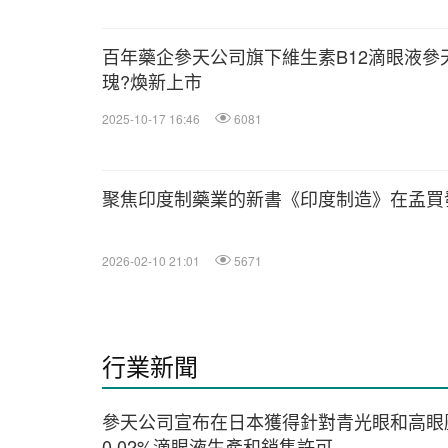
百年藥企參天公司旗下維生素B12滴眼液參
瑰?煥新上市
2025-10-17 16:46
6081
聚焦印度制藥業的新書《印度制造》在孟買
2026-02-10 21:01
5671
行業新聞
參天公司宣布在日本獲得針對青光眼和高眼壓癥治
0.02%滴眼液生產和銷售許可