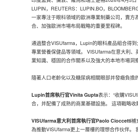
LUPIN，REUTERS：LUPIN.BO，BLOOMBER
一家專注于眼科領域的歐洲專業制藥公司，賣方為GHO C
合、加強歐洲市場布局戰略的重要里程碑。
通過整合VISUfarma，Lupin的眼科產品
專業營養保健品等領域。 VISUfarma在意
業知識、穩固的合作關系以及強大的本地市場洞
隨著人口老齡化以及糖尿病相關眼部并發癥負擔的日
Lupin首席執行官Vinita Gupta
表示：“收購VIS
合，并配備了成熟的商業基礎設施。 這項戰略收
VISUfarma意大利首席執行官Paolo Cioccetti
補
為推動VISUfarma更上一層樓的理想合作伙