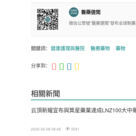
醫藥健聞
微信公眾號“醫藥健聞”發布全球制
關鍵詞：
健康護理與醫院
醫療藥物
藥物
分享到：
相關新聞
云頂新耀宣布與箕星藥業達成LNZ100大
2026-06-08 08:48
3591